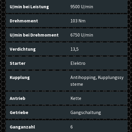
U/min bei Leistung
9500 U/min
Drehmoment
103 Nm
U/min bei Drehmoment
6750 U/min
Verdichtung
13,5
Starter
Elektro
Kupplung
Antihopping, Kupplungssy
steme
Antrieb
Kette
Getriebe
Gangschaltung
Ganganzahl
6