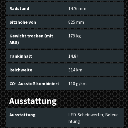
Radstand
1476 mm
Sitzhöhe von
825 mm
Gewicht trocken (mit
179 kg
ABS)
Tankinhalt
14,8 l
Reichweite
314 km
CO²-Ausstoß kombiniert
110 g/km
Ausstattung
Ausstattung
LED-Scheinwerfer, Beleuc
htung