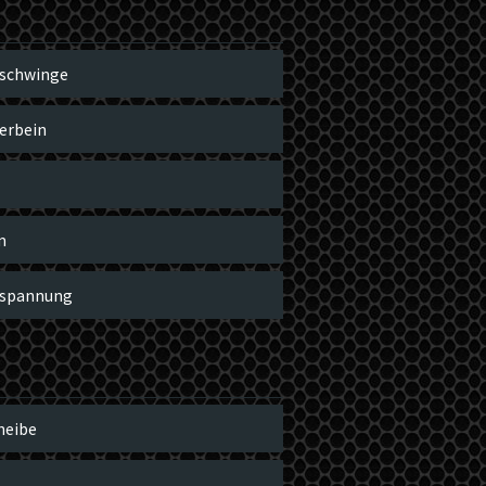
schwinge
erbein
m
rspannung
heibe