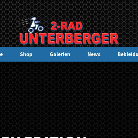
0
e
Shop
Galerien
News
Bekleid