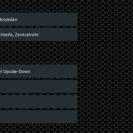
olybdän
hleife, Zentralrohr
el Upside-Down