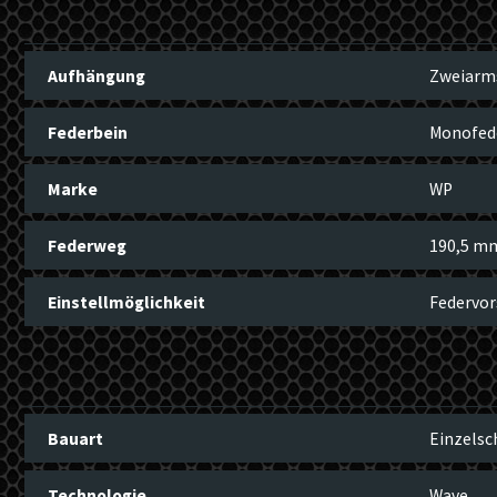
Aufhängung
Zweiarm
Federbein
Monofed
Marke
WP
Federweg
190,5 m
Einstellmöglichkeit
Federvo
Bauart
Einzelsc
Technologie
Wave