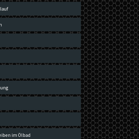
lauf
m
zung
iben im Ölbad