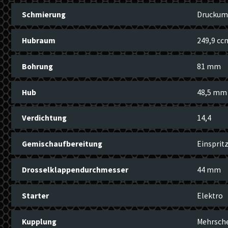
Schmierung
Druckum
Hubraum
249,9 cc
Bohrung
81 mm
Hub
48,5 mm
Verdichtung
14,4
Gemischaufbereitung
Einsprit
Drosselklappendurchmesser
44 mm
Starter
Elektro
Kupplung
Mehrsche