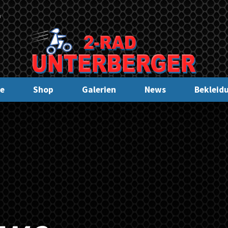
0
e
Shop
Galerien
News
Bekleid