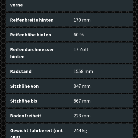
vorne
Reifenbreite hinten
170 mm
Reifenhöhe hinten
60 %
Reifendurchmesser
17 Zoll
hinten
Radstand
1558 mm
Sitzhöhe von
847 mm
Sitzhöhe bis
867 mm
Bodenfreiheit
223 mm
Gewicht fahrbereit (mit
244 kg
ABS)