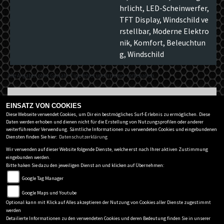
hrlicht, LED-Scheinwerfer,
TFT Display, Windschild ve
rstellbar, Moderne Elektro
nik, Komfort, Beleuchtun
g, Windschild
Alle Angaben ohne Gewähr. Tippfehler und Irrtümer vorbehalten.
Zurück zur Übersicht
EINSATZ VON COOKIES
Diese Webseite verwendet Cookies, um Dir ein bestmögliches Surf-Erlebnis zu ermöglichen. Diese
Daten werden erhoben und dienen nicht für die Erstellung von Nutzungsprofilen oder anderer
weiterführender Verwendung. Sämtliche Informationen zu verwendeten Cookies und eingebundenen
ZWEIRAD UNTERBERGER GMBH
Diensten finden Sie hier:
Datenschutzerklärung
Salzburger Str. 54
-
4820 Bad Ischl
-
06132 / 25547
Wir verwenden auf dieser Website folgende Dienste, welche erst nach Ihrer aktiven Zustimmung
eingebunden werden.
Bitte haken Sie dazu den jeweiligen Dienst an und klicken auf Übernehmen:
Datenschutzbestimmungen
Google Tag Manager
Impressum
Google Maps und Youtube
AGB
Optional kann mit Klick auf Alles akzeptieren der Nutzung von Cookies aller Dienste zugestimmt
Disclaimer
werden
Detailierte Informationen zu den verwendeten Cookies und deren Bedeutung finden Sie in unserer
powered by 1000PS